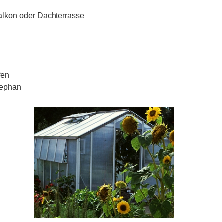
lkon oder Dachterrasse
fen
tephan