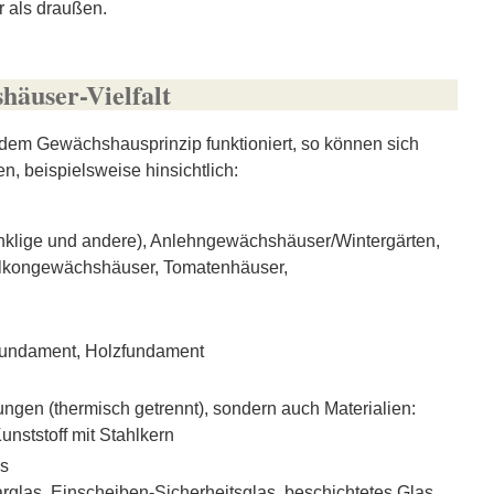
 als draußen.
häuser-Vielfalt
em Gewächshausprinzip funktioniert, so können sich
, beispielsweise hinsichtlich:
inklige und andere), Anlehngewächshäuser/Wintergärten,
alkongewächshäuser, Tomatenhäuser,
fundament, Holzfundament
ungen (thermisch getrennt), sondern auch Materialien:
Kunststoff mit Stahlkern
s
arglas, Einscheiben-Sicherheitsglas, beschichtetes Glas,