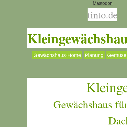
Mastodon
tinto.de
Kleingewächshau
Gewächshaus-Home
Planung
Gemüse
Kleing
Gewächshaus für
Dac